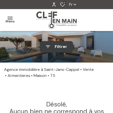
0
Fr
Menu
MON
Filtrer
AGENCE
MES
VENTES
Agence immobilière à Saint-Jans-Cappel
Vente
Armentieres
Maison
T5
MES
VENDUS
ESTIMATION
Désolé,
ALERTE
Aucun bien ne correspond à vos