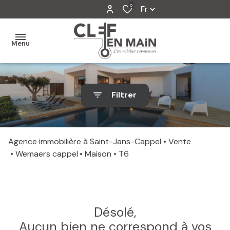
0
Fr
Menu
MON
Filtrer
AGENCE
MES
VENTES
Agence immobilière à Saint-Jans-Cappel
Vente
Wemaers cappel
Maison
T6
MES
VENDUS
ESTIMATION
Désolé,
ALERTE
Aucun bien ne correspond à vos