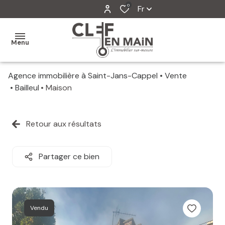
0
Fr
Menu
Agence immobilière à Saint-Jans-Cappel
Vente
MON
Bailleul
Maison
AGENCE
MES
Retour aux résultats
VENTES
MES
Partager ce bien
VENDUS
ESTIMATION
Vendu
ALERTE