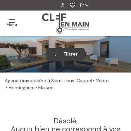
0
Fr
Menu
MON
Filtrer
AGENCE
MES
VENTES
Agence immobilière à Saint-Jans-Cappel
Vente
Hondeghem
Maison
MES
VENDUS
ESTIMATION
Désolé,
ALERTE
Aucun bien ne correspond à vos