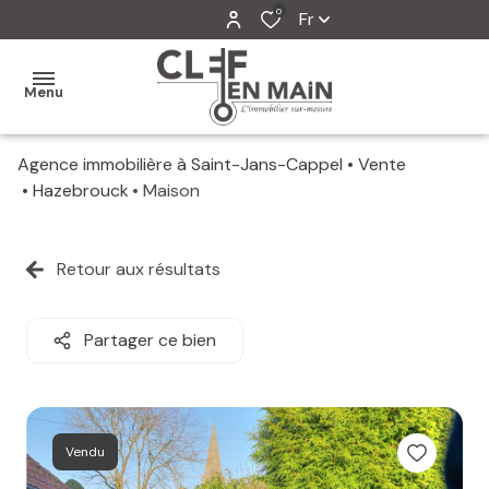
0
Fr
Menu
Agence immobilière à Saint-Jans-Cappel
Vente
MON
Hazebrouck
Maison
AGENCE
MES
Retour aux résultats
VENTES
MES
Partager ce bien
VENDUS
ESTIMATION
Vendu
ALERTE