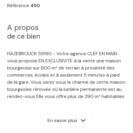
Référence
450
A propos
de ce bien
HAZEBROUCK 59190 - Votre agence CLEF EN MAIN
vous propose EN EXCLUSIVITE à la vente une maison
bourgeoise sur 600 m² de terrain à proximité des
commerces, écoles et à seulement 5 minutes à pied
de la gare. Vous serez sous le charme de cette maison
bourgeoise rénovée où la lumière permanente est au
rendez-vous Elle vous offre plus de 290 m² habitables
répartis sur 3 niveaux. Au Rez de chaussée un joli hall
d'entrée nous accueille, un salon séjour, une salle à
manger, une cuisine équipée, un WC, et une jolie pièce
En savoir plus
à vivre donnant sur jardin. Au premier étage : TROIS
chambres, un WC et une magnifique salle de bains Au