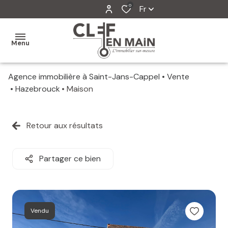
0
Fr
Menu
Agence immobilière à Saint-Jans-Cappel
Vente
MON
Hazebrouck
Maison
AGENCE
MES
Retour aux résultats
VENTES
MES
Partager ce bien
VENDUS
ESTIMATION
Vendu
ALERTE